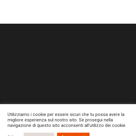
Utilizziamo i cookie per essere sicuri che tu possa avere la
migliore esperienza sul nostro sito. Se prosegui nella
navigazione di questo sito acconsenti all’utilizzo dei cookie.